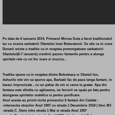
Pe data de 6 ianuarie 2014, Primarul Mircea Guta a facut traditionalul
tur cu ocazia sarbatorii Sfantului Ioan Botezatorul. Se stie ca in zona
Dunarii exista o traditie ca in noaptea premergatoare sarbatoriri
Sfantului(6-7 ianuarie) crestinii pazesc fantanile pentru a alunga
spiritele rele cu un foc mare si muzica...
Traditia spune ca in noaptea dintre Boboteaza si Sfantul Ion,
duhurile rele vin sa spurce apa. Barbatii fac de paza langa fantani, in
baraci improvizate , cu un pahar de vin si carne la gratar. Apa din
fantana este sfintita cu aghiasma, iar feciorii se spala pe fata pentru
alungarea spiritelor malefice si pentru purificare.
Anul acesta au primit vizita primarului 6 fantani din Calafat :
-intersectia strazilor Anul 1907 cu strada 1 Decembrie 1918 | bloc M3
-strada C. Stere intre strada 1 Mai si strada Anul 1907