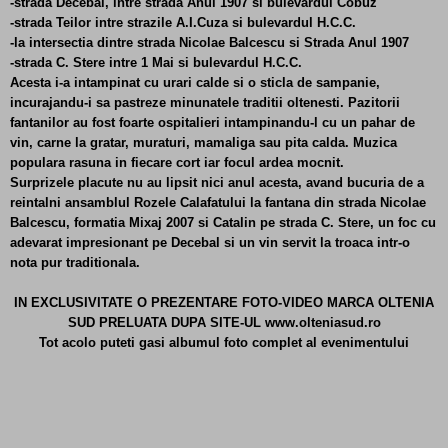
-strada Decebal, intre strada Anul 1907 si bulevardul Cobuz
-strada Teilor intre strazile A.I.Cuza si bulevardul H.C.C.
-la intersectia dintre strada Nicolae Balcescu si Strada Anul 1907
-strada C. Stere intre 1 Mai si bulevardul H.C.C.
Acesta i-a intampinat cu urari calde si o sticla de sampanie,
incurajandu-i sa pastreze minunatele traditii oltenesti. Pazitorii
fantanilor au fost foarte ospitalieri intampinandu-l cu un pahar de
vin, carne la gratar, muraturi, mamaliga sau pita calda. Muzica
populara rasuna in fiecare cort iar focul ardea mocnit.
Surprizele placute nu au lipsit nici anul acesta, avand bucuria de a
reintalni ansamblul Rozele Calafatului la fantana din strada Nicolae
Balcescu, formatia Mixaj 2007 si Catalin pe strada C. Stere, un foc cu
adevarat impresionant pe Decebal si un vin servit la troaca intr-o
nota pur traditionala.
IN EXCLUSIVITATE O PREZENTARE FOTO-VIDEO MARCA OLTENIA
SUD PRELUATA DUPA SITE-UL www.olteniasud.ro
Tot acolo puteti gasi albumul foto complet al evenimentului